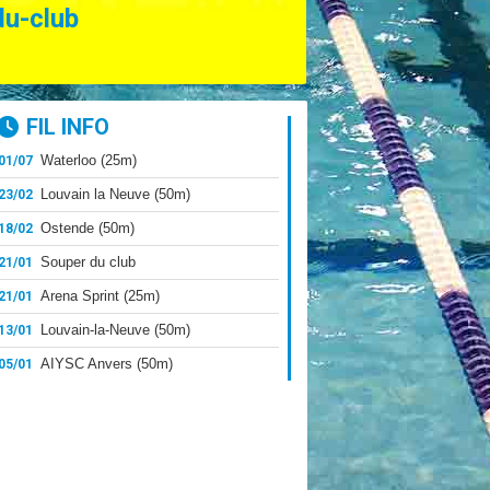
du-club
FIL INFO
Waterloo (25m)
01/07
Louvain la Neuve (50m)
23/02
Ostende (50m)
18/02
Souper du club
21/01
Arena Sprint (25m)
21/01
Louvain-la-Neuve (50m)
13/01
AIYSC Anvers (50m)
05/01