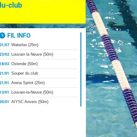
du-club
FIL INFO
Waterloo (25m)
01/07
Louvain la Neuve (50m)
23/02
Ostende (50m)
18/02
Souper du club
21/01
Arena Sprint (25m)
21/01
Louvain-la-Neuve (50m)
13/01
AIYSC Anvers (50m)
05/01