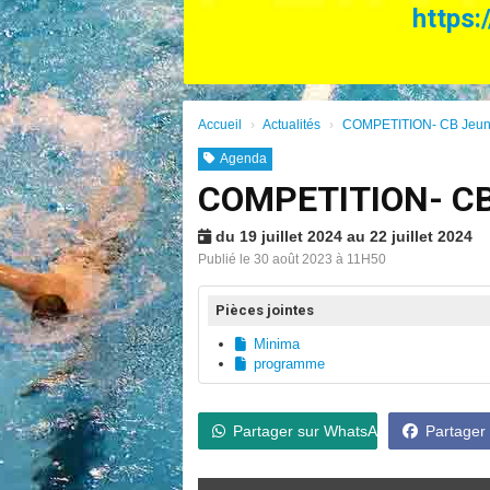
https:
Accueil
Actualités
COMPETITION- CB Jeune
Agenda
COMPETITION- CB
du 19 juillet 2024 au 22 juillet 2024
Publié le 30 août 2023 à 11H50
Pièces jointes
Minima
programme
Partager sur WhatsApp
Partager