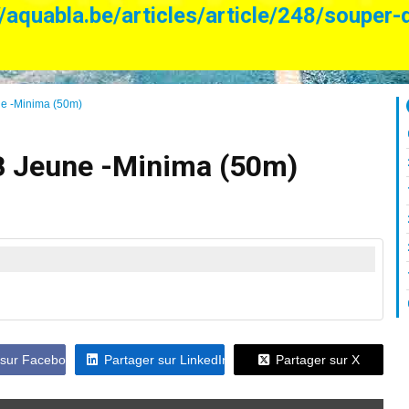
//aquabla.be/articles/article/248/souper-
 -Minima (50m)
 Jeune -Minima (50m)
 sur Facebook
Partager sur LinkedIn
Partager sur X